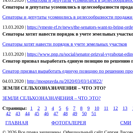
14.03.2020
|
Сенаторы и депутаты усомнились в целесообразнос
Сенаторы и депутаты усомнились в целесообразности прод
Сенаторы и депутаты усомнились в целесообразности продажи
13.03.2020
|
https://vmeste-rf.tv/news/the-senators-want-to-bring-order
Сенаторы хотят навести порядок в учете земельных участк
Сенаторы хотят навести порядок в учете земельных участков
13.03.2020
|
https://www.pnp.ru/social/senator-prizval-vyrabotat-edin
Сенатор призвал выработать единую позицию по решению 
Сенатор призвал выработать единую позицию по решению про
04.03.2020
|
http://mospravda.ru/2020/03/03/143822/
ЗЕМЛИ СЕЛЬХОЗНАЗНАЧЕНИЯ – ЧТО ЭТО?
ЗЕМЛИ СЕЛЬХОЗНАЗНАЧЕНИЯ – ЧТО ЭТО?
Страницы:
1
2
3
4
5
6
7
8
9
10
11
12
13
42
43
44
45
46
47
48
49
50
51
ГЛАВНАЯ
ФОТОГАЛЕРЕЯ
СМИ
© 2026 Все права защищены. Официальный сайт Сергея Лисовск