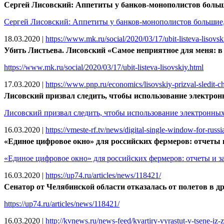
Сергей Лисовский: Аппетиты у банков-монополистов большие
Сергей Лисовский: Аппетиты у банков-монополистов большие, а
18.03.2020
|
https://www.mk.ru/social/2020/03/17/ubit-listeva-lisovsk
Убить Листьева. Лисовский «Самое неприятное для меня: в 
https://www.mk.ru/social/2020/03/17/ubit-listeva-lisovskiy.html
17.03.2020
|
https://www.pnp.ru/economics/lisovskiy-prizval-sledit-ch
Лисовский призвал следить, чтобы использование электронн
Лисовский призвал следить, чтобы использование электронных 
16.03.2020
|
https://vmeste-rf.tv/news/digital-single-window-for-russia
«Единое цифровое окно» для российских фермеров: отчеты 
«Единое цифровое окно» для российских фермеров: отчеты и з
16.03.2020
|
https://up74.ru/articles/news/118421/
Сенатор от Челябинской области отказалась от полетов в д
https://up74.ru/articles/news/118421/
16.03.2020
|
http://kvnews.ru/news-feed/kvartiry-vyrastut-v-tsene-iz-z