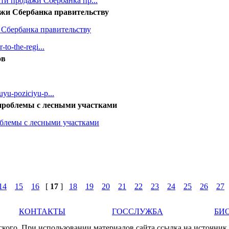
ти продажи Сбербанка пр...
ажи Сбербанка правительству
 Сбербанка правительству
-to-the-regi...
ов
uyu-poziciyu-p...
проблемы с лесными участками
блемы с лесными участками
14
15
16
[
17
]
18
19
20
21
22
23
24
25
26
27
КОНТАКТЫ
ГОССЛУЖБА
БИ
ого. При использовании материалов сайта ссылка на источник 