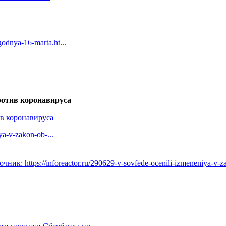
odnya-16-marta.ht...
ротив коронавируса
в коронавируса
ya-v-zakon-ob-...
к: https://inforeactor.ru/290629-v-sovfede-ocenili-izmeneniya-v-z