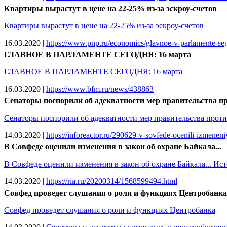
Квартиры вырастут в цене на 22-25% из-за эскроу-счетов
Квартиры вырастут в цене на 22-25% из-за эскроу-счетов
16.03.2020
|
https://www.pnp.ru/economics/glavnoe-v-parlamente-seg
ГЛАВНОЕ В ПАРЛАМЕНТЕ СЕГОДНЯ: 16 марта
ГЛАВНОЕ В ПАРЛАМЕНТЕ СЕГОДНЯ: 16 марта
16.03.2020
|
https://www.bfm.ru/news/438863
Сенаторы поспорили об адекватности мер правительства п
Сенаторы поспорили об адекватности мер правительства проти
14.03.2020
|
https://inforeactor.ru/290629-v-sovfede-ocenili-izmeneni
В Совфеде оценили изменения в закон об охране Байкала...
В Совфеде оценили изменения в закон об охране Байкала... Источни
14.03.2020
|
https://ria.ru/20200314/1568599494.html
Совфед проведет слушания о роли и функциях Центробанка
Совфед проведет слушания о роли и функциях Центробанка