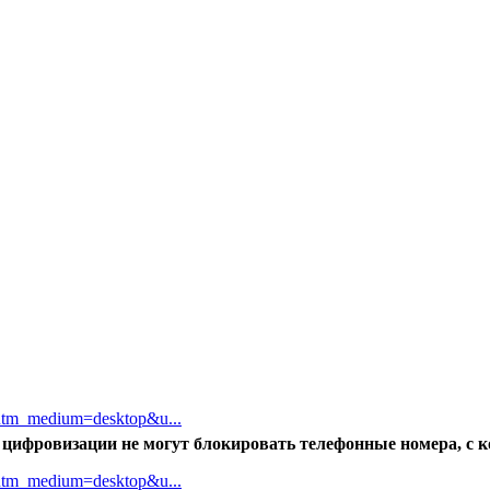
&utm_medium=desktop&u...
 цифровизации не могут блокировать телефонные номера, с 
&utm_medium=desktop&u...