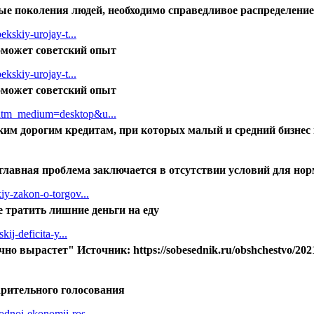
ые поколения людей, необходимо справедливое распределени
ekskiy-urojay-t...
поможет советский опыт
ekskiy-urojay-t...
поможет советский опыт
&utm_medium=desktop&u...
им дорогим кредитам, при которых малый и средний бизнес 
 главная проблема заключается в отсутствии условий для н
iy-zakon-o-torgov...
е тратить лишние деньги на еду
ij-deficita-y...
 вырастет" Источник: https://sobesednik.ru/obshchestvo/2021053
арительного голосования
dnoi-ekonomii-ros...