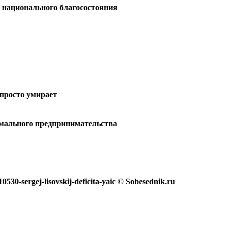
е национального благосостояния
просто умирает
ормального предпринимательства
0-sergej-lisovskij-deficita-yaic © Sobesednik.ru