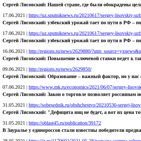
Сергей Лисовский: Нашей стране, где были обокрадены цел
17.06.2021
|
https://uz.sputniknews.ru/20210617/sergey-lisovskiy-uzb
Сергей Лисовский: узбекский урожай тает по пути в РФ – 
17.06.2021
|
https://uz.sputniknews.ru/20210617/sergey-lisovskiy-uzb
Сергей Лисовский: узбекский урожай тает по пути в РФ – 
16.06.2021
|
http://regions.ru/news/2629880/?utm_source=yxnews
Сергей Лисовский: Повышение ключевой ставки ведет к так
09.06.2021
|
http://regions.ru/news/2629850/
Сергей Лисовский: Образование – важный фактор, но у нас
07.06.2021
|
https://www.mk.ru/economics/2021/06/07/sergey-lisovsk
Сергей Лисовский: Закон о торговле позволяет россиянам н
31.05.2021
|
https://sobesednik.ru/obshchestvo/20210530-sergej-lisovsk
Сергей Лисовский: "Дефицита яиц не будет, а вот их цена точно
31.05.2021
|
https://oblast45.ru/publication/39172
В Зауралье у единороссов стали известны победители предв
28.05.2021
|
https://iz.ru/1170692/2021-05-28/nazvana-summa-ezhego