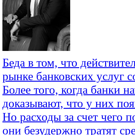
Беда в том, что действите
рынке банковских услуг 
Более того, когда банки н
доказывают, что у них по
Но расходы за счет чего п
они безудержно тратят сре