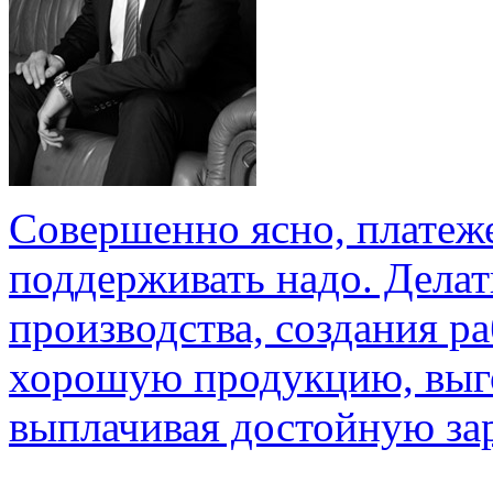
Совершенно ясно, платеж
поддерживать надо. Делат
производства, создания р
хорошую продукцию, выго
выплачивая достойную зар