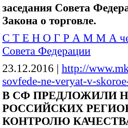
заседания Совета Федер
Закона о торговле.
С Т Е Н О Г Р А М М А че
Совета Федерации
23.12.2016
|
http://www.mk.
sovfede-ne-veryat-v-skoroe-
В СФ ПРЕДЛОЖИЛИ Н
РОССИЙСКИХ РЕГИО
КОНТРОЛЮ КАЧЕСТВ