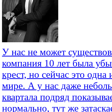
У нас не может существов
компания 10 лет была убыт
крест, но сейчас это одн
мире. А у нас даже небол
квартала подряд показывае
нормально, тут же затаска