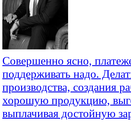
Совершенно ясно, платеж
поддерживать надо. Делат
производства, создания р
хорошую продукцию, выго
выплачивая достойную зар