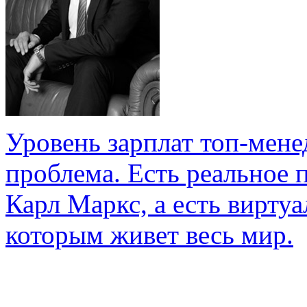
Уровень зарплат топ-мене
проблема. Есть реальное 
Карл Маркс, а есть вирту
которым живет весь мир.