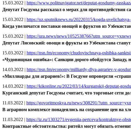
15.03.2022
|
https://www.politnavigator.net/deputat-gosdumy-rasskaz
Депутат Госдумы рассказал о мерах для противодействия с
15.03.2022
|
https://uz.sputniknews.ru/20220315/kogda-uvelichatsya-
Когда увеличатся поставки овощей и фруктов из Узбекистан
15.03.2022
|
https://ura.news/news/1052538766?utm_source=yxne
Депутат Лисовский: овощи и фрукты из Узбекистана станут
15.03.2022
|
https://nsn.fm/economy/chudovischnaya-oshibka-sanktsii
«Чудовищная ошибка»: Санкции дорого обойдутся Западу, н
14.03.2022
|
https://nsn.fm/economy/milliardy-dlya-agrariev-v-gosdum
«Миллиарды для аграриев!»: В Госдуме опровергли «страш
14.03.2022
|
https://kikonline.ru/2022/03/14/kurganskij-deputat-gosdu
Курганский депутат Госдумы считает, что торговые сети 
11.03.2022
|
https://govoritmoskva.ru/news/308291/?utm_source=y
В аграрном комплексе понадеялись на сохранение цен на хл
11.03.2022
|
https://iz.ru/1303271/evgeniia-pertceva/kontraktnye-obstoi
Контрактные обстоятельства: ритейл могут обязать отмени