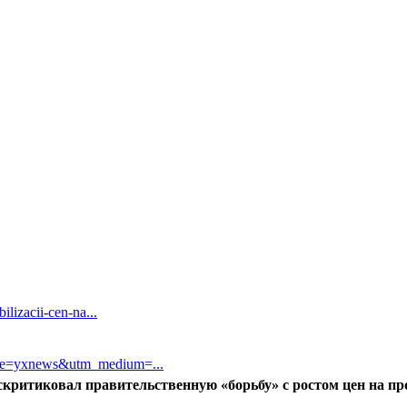
lizacii-cen-na...
rce=yxnews&utm_medium=...
аскритиковал правительственную «борьбу» с ростом цен на п