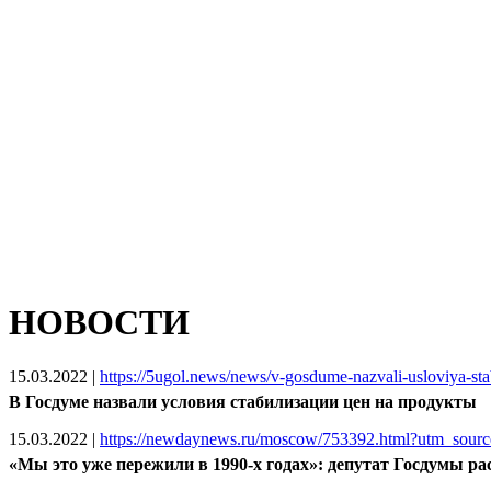
НОВОСТИ
15.03.2022
|
https://5ugol.news/news/v-gosdume-nazvali-usloviya-stabi
В Госдуме назвали условия стабилизации цен на продукты
15.03.2022
|
https://newdaynews.ru/moscow/753392.html?utm_sou
«Мы это уже пережили в 1990-х годах»: депутат Госдумы р