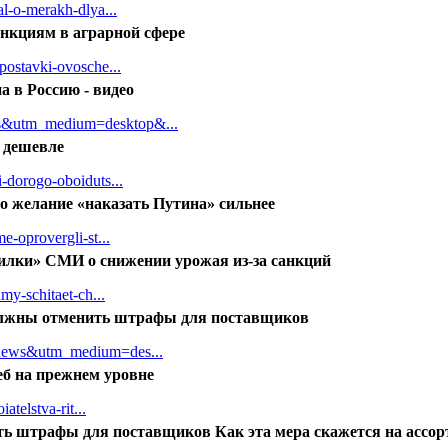
al-o-merakh-dlya...
анкциям в аграрной сфере
postavki-ovosche...
а в Россию - видео
ws&utm_medium=desktop&...
 дешевле
-dorogo-oboiduts...
о желание «наказать Путина» сильнее
e-oprovergli-st...
илки» СМИ о снижении урожая из-за санкций
my-schitaet-ch...
должны отменить штрафы для поставщиков
xnews&utm_medium=des...
еб на прежнем уровне
atelstva-rit...
ть штрафы для поставщиков Как эта мера скажется на ассор