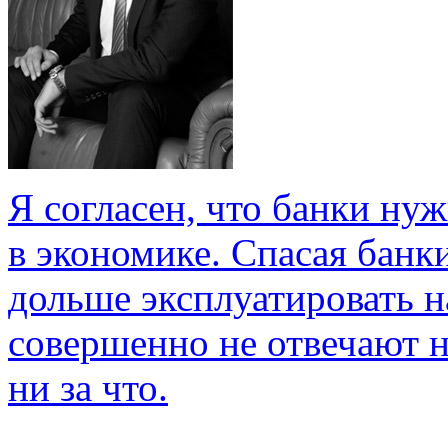
Я согласен, что банки ну
в экономике. Спасая банк
дольше эксплуатировать 
совершенно не отвечают ни
ни за что.