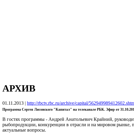
АРХИВ
01.11.2013
|
http://rbctv.rbc.ru/archive/capital/562949989412602.sht
Программа Сергея Лисовского "Капитал" на телеканале РБК. Эфир от 31.10.20
В гостях программы - Андрей Анатольевич Крайний, руковод
рыбопродукции, конкуренции в отрасли и на мировом рынке, п
актуальные вопросы.