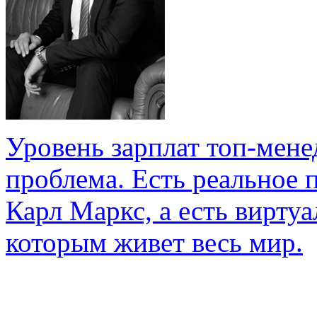
Уровень зарплат топ-мене
проблема. Есть реальное 
Карл Маркс, а есть вирту
которым живет весь мир.