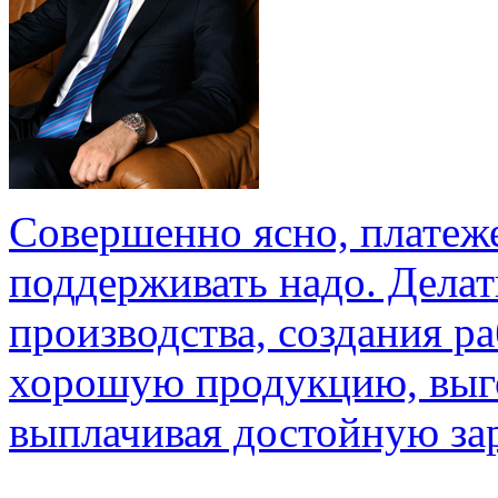
Совершенно ясно, платеж
поддерживать надо. Делат
производства, создания р
хорошую продукцию, выго
выплачивая достойную зар