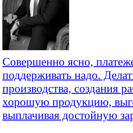
Совершенно ясно, платеж
поддерживать надо. Делат
производства, создания р
хорошую продукцию, выго
выплачивая достойную зар