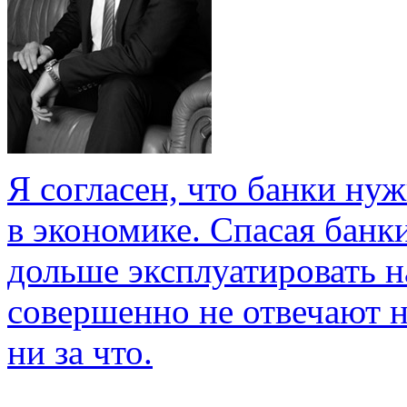
Я согласен, что банки ну
в экономике. Спасая банк
дольше эксплуатировать 
совершенно не отвечают ни
ни за что.