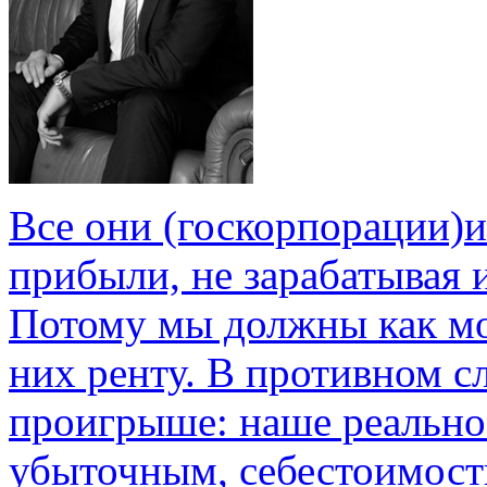
Все они (госкорпорации)
прибыли, не зарабатывая 
Потому мы должны как мо
них ренту. В противном с
проигрыше: наше реально
убыточным, себестоимость 