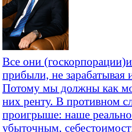
Все они (госкорпорации)
прибыли, не зарабатывая 
Потому мы должны как мо
них ренту. В противном с
проигрыше: наше реально
убыточным, себестоимость 