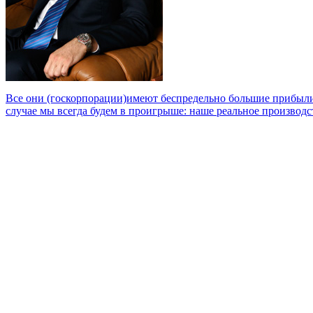
Все они (госкорпорации)имеют беспредельно большие прибыли,
случае мы всегда будем в проигрыше: наше реальное производст