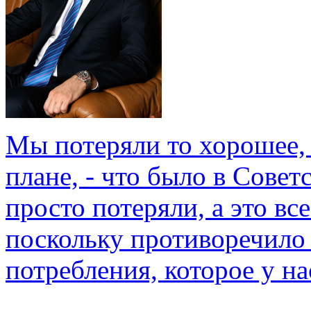
Мы потеряли то хорошее, 
плане, - что было в Совет
просто потеряли, а это вс
поскольку противоречило
потребления, которое у на