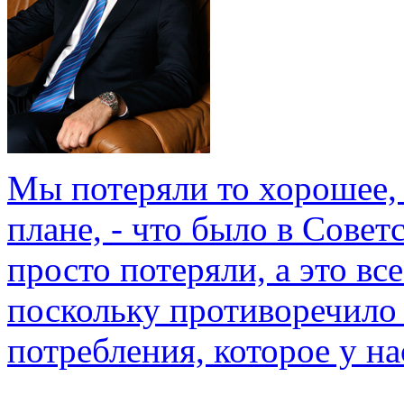
Мы потеряли то хорошее, 
плане, - что было в Совет
просто потеряли, а это вс
поскольку противоречило
потребления, которое у на