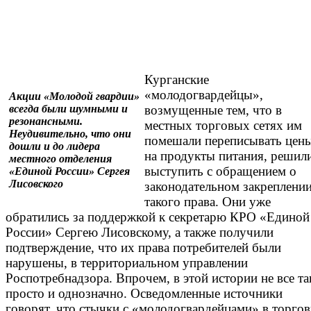
Курганские
«молодогвардейцы»,
Акции «Молодой гвардии»
всегда были шумными и
возмущенные тем, что в
резонансными.
местных торговых сетях им
Неудивительно, что они
помешали переписывать цен
дошли и до лидера
на продукты питания, решил
местного отделения
выступить с обращением о
«Единой России» Сергея
Лисовского
законодательном закреплени
такого права. Они уже
обратились за поддержкой к секретарю КРО «Единой
России» Сергею Лисовскому, а также получили
подтверждение, что их права потребителей были
нарушены, в территориальном управлении
Роспотребнадзора. Впрочем, в этой истории не все та
просто и однозначно. Осведомленные источники
говорят, что стычки с «молодогвардейцами» в торго