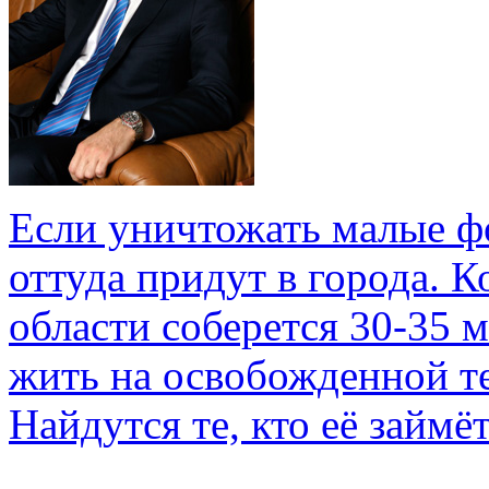
Если уничтожать малые ф
оттуда придут в города. 
области соберется 30-35 м
жить на освобожденной т
Найдутся те, кто её займё