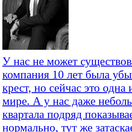
У нас не может существов
компания 10 лет была убыт
крест, но сейчас это одн
мире. А у нас даже небол
квартала подряд показывае
нормально, тут же затаска