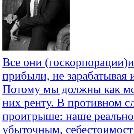
Все они (госкорпорации)
прибыли, не зарабатывая 
Потому мы должны как мо
них ренту. В противном с
проигрыше: наше реально
убыточным, себестоимость 