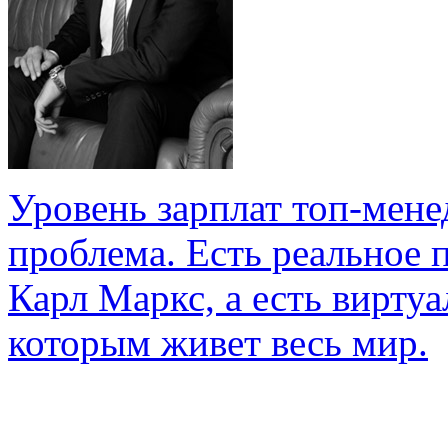
Уровень зарплат топ-мене
проблема. Есть реальное 
Карл Маркс, а есть вирту
которым живет весь мир.