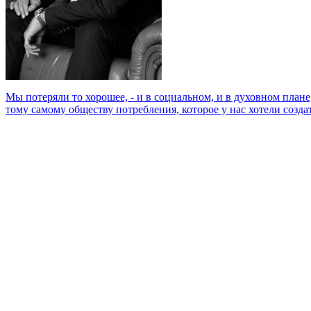
Мы потеряли то хорошее, - и в социальном, и в духовном плане,
тому самому обществу потребления, которое у нас хотели создат