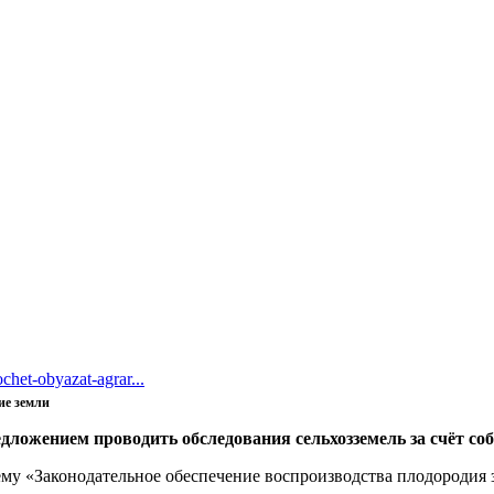
het-obyazat-agrar...
ие земли
дложением проводить обследования сельхозземель за счёт со
ему «Законодательное обеспечение воспроизводства плодородия з