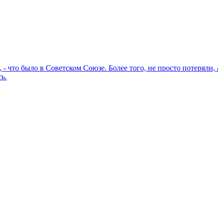
 - что было в Советском Союзе. Более того, не просто потеряли,
ь.