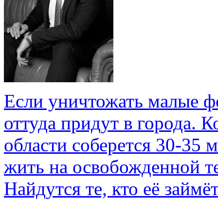
Если уничтожать малые ф
оттуда придут в города. 
области соберется 30-35 м
жить на освобожденной т
Найдутся те, кто её займё